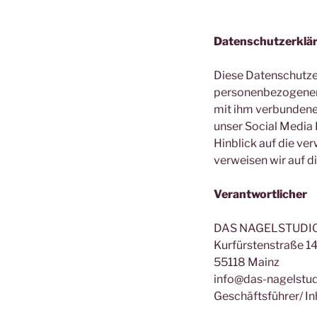
Datenschutzerklä
Diese Datenschutzer
personenbezogenen 
mit ihm verbundenen
unser Social Media 
Hinblick auf die ver
verweisen wir auf d
Verantwortlicher
DAS NAGELSTUDI
Kurfürstenstraße 1
55118 Mainz
info@das-nagelstud
Geschäftsführer/ In