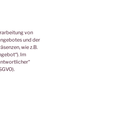
erarbeitung von
angebotes und der
äsenzen, wie z.B.
ngebot“). Im
antwortlicher“
DSGVO).