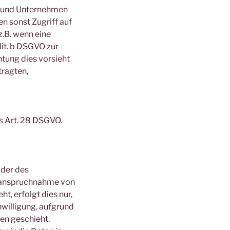
n und Unternehmen
en sonst Zugriff auf
z.B. wenn eine
lit. b DSGVO zur
chtung dies vorsieht
tragten,
s Art. 28 DSGVO.
oder des
Inanspruchnahme von
t, erfolgt dies nur,
nwilligung, aufgrund
sen geschieht.