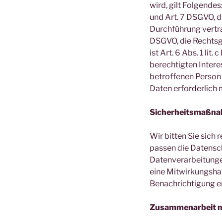
wird, gilt Folgendes
und Art. 7 DSGVO, d
Durchführung vertra
DSGVO, die Rechtsgr
ist Art. 6 Abs. 1 li
berechtigten Interes
betroffenen Person
Daten erforderlich m
Sicherheitsmaßn
Wir bitten Sie sich
passen die Datensc
Datenverarbeitungen
eine Mitwirkungshand
Benachrichtigung er
Zusammenarbeit mi