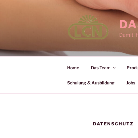
Zum
Inhalt
springen
DA
Damit I
Home
Das Team
Produ
Schulung & Ausbildung
Jobs
DATENSCHUTZ