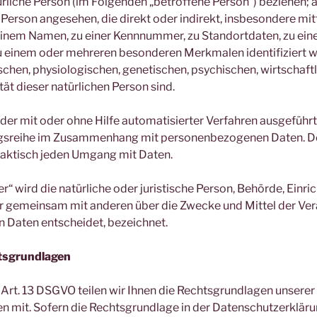
ürliche Person (im Folgenden „betroffene Person“) beziehen; al
e Person angesehen, die direkt oder indirekt, insbesondere mi
einem Namen, zu einer Kennnummer, zu Standortdaten, zu ein
zu einem oder mehreren besonderen Merkmalen identifiziert w
chen, physiologischen, genetischen, psychischen, wirtschaftli
tät dieser natürlichen Person sind.
jeder mit oder ohne Hilfe automatisierter Verfahren ausgefüh
gsreihe im Zusammenhang mit personenbezogenen Daten. Der
raktisch jeden Umgang mit Daten.
r“ wird die natürliche oder juristische Person, Behörde, Einr
oder gemeinsam mit anderen über die Zwecke und Mittel der Ve
Daten entscheidet, bezeichnet.
tsgrundlagen
rt. 13 DSGVO teilen wir Ihnen die Rechtsgrundlagen unserer
n mit. Sofern die Rechtsgrundlage in der Datenschutzerkläru