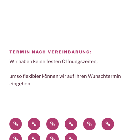
TERMIN NACH VEREINBARUNG:
Wir haben keine festen Öffnungszeiten,
umso flexibler können wir auf Ihren Wunschtermin
eingehen.
Home
Das
Produkte
Nailart-
Dies
Presse
Team
&
Impressionen
&
Schulung
Jobs
Kontakt
Kalender
Leistungen
Das