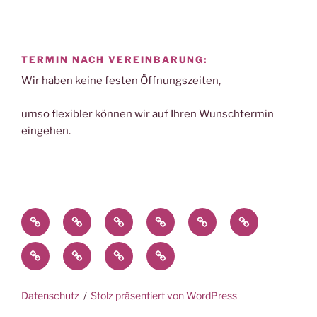
TERMIN NACH VEREINBARUNG:
Wir haben keine festen Öffnungszeiten,
umso flexibler können wir auf Ihren Wunschtermin
eingehen.
Home
Das
Produkte
Nailart-
Dies
Presse
Team
&
Impressionen
&
Schulung
Jobs
Kontakt
Kalender
Leistungen
Das
&
Ausbildung
Datenschutz
Stolz präsentiert von WordPress